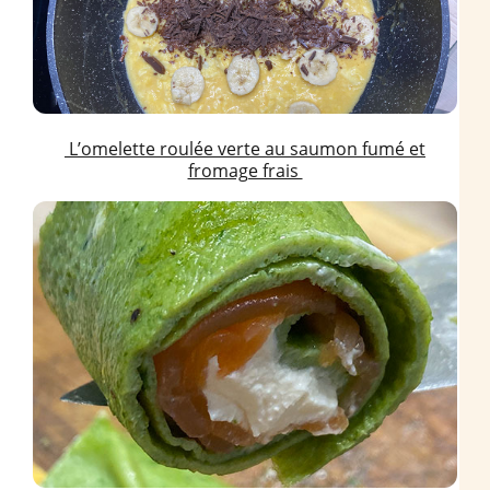
L’omelette roulée verte au saumon fumé et
fromage frais