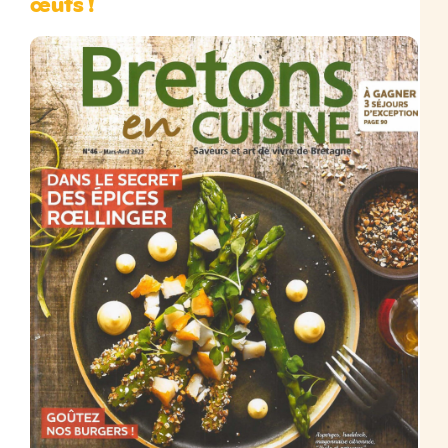
œufs !