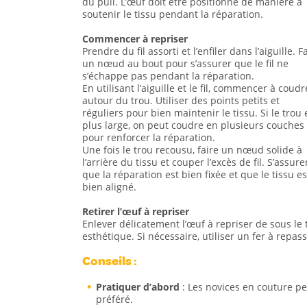
du pull. L’œuf doit être positionné de manière à
soutenir le tissu pendant la réparation.
Commencer à repriser
Prendre du fil assorti et l’enfiler dans l’aiguille. F
un nœud au bout pour s’assurer que le fil ne
s’échappe pas pendant la réparation.
En utilisant l’aiguille et le fil, commencer à coudr
autour du trou. Utiliser des points petits et
réguliers pour bien maintenir le tissu. Si le trou 
plus large, on peut coudre en plusieurs couches
pour renforcer la réparation.
Une fois le trou recousu, faire un nœud solide à
l’arrière du tissu et couper l’excès de fil. S’assure
que la réparation est bien fixée et que le tissu es
bien aligné.
Retirer l’œuf à repriser
Enlever délicatement l’œuf à repriser de sous le t
esthétique. Si nécessaire, utiliser un fer à repa
Conseils :
Pratiquer d’abord
: Les novices en couture pe
préféré.