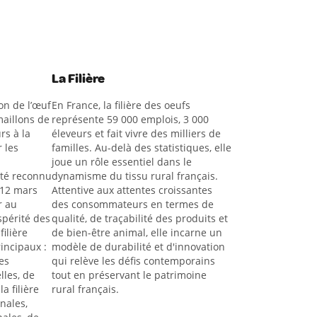
La Filière
on de l’œuf
En France, la filière des oeufs
aillons de
représente 59 000 emplois, 3 000
rs à la
éleveurs et fait vivre des milliers de
 les
familles. Au-delà des statistiques, elle
joue un rôle essentiel dans le
été reconnu
dynamisme du tissu rural français.
 12 mars
Attentive aux attentes croissantes
r au
des consommateurs en termes de
spérité des
qualité, de traçabilité des produits et
filière
de bien-être animal, elle incarne un
rincipaux :
modèle de durabilité et d'innovation
es
qui relève les défis contemporains
lles, de
tout en préservant le patrimoine
a filière
rural français.
nales,