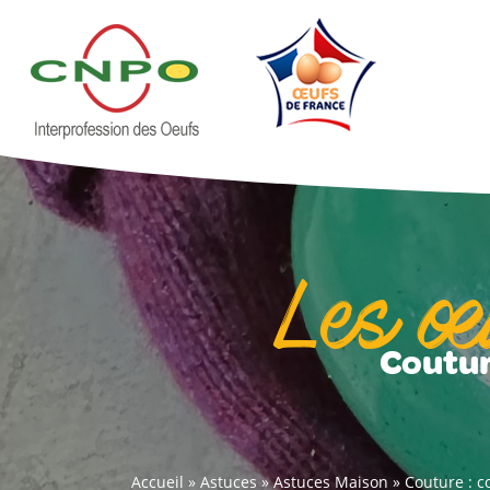
Les œ
Coutur
Accueil
»
Astuces
»
Astuces Maison
»
Couture : c