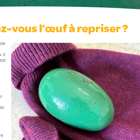
z-vous l’œuf à repriser ?
ble
» il
est
au
ou
re