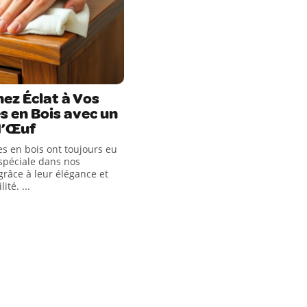
ez Éclat à Vos
s en Bois avec un
d’Œuf
s en bois ont toujours eu
spéciale dans nos
grâce à leur élégance et
ité. ...