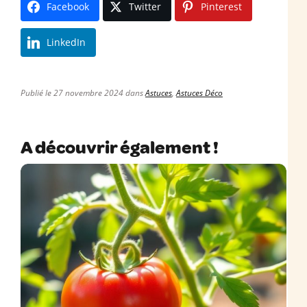
Facebook
Twitter
Pinterest
LinkedIn
Publié le 27 novembre 2024 dans
Astuces
,
Astuces Déco
A découvrir également !