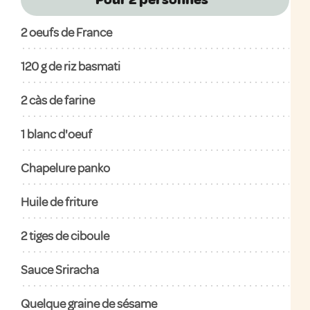
2
oeufs de France
120
g de riz basmati
2
càs de farine
1
blanc d'oeuf
Chapelure panko
Huile de friture
2
tiges de ciboule
Sauce Sriracha
Quelque graine de sésame