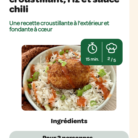
chili
Une recette croustillante à l’extérieur et
fondante à cœur
2
15 min.
/
5
Ingrédients
Pour 2
personnes