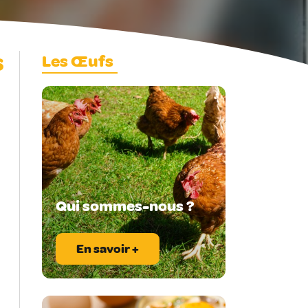
s
Les Œufs
Qui sommes-nous ?
En savoir +