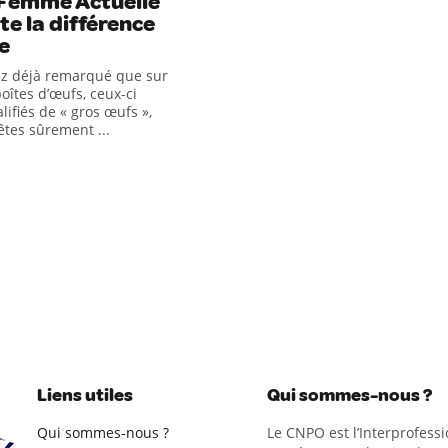
 Femme Actuelle
e la différence
le
ez déjà remarqué que sur
oîtes d’œufs, ceux-ci
lifiés de « gros œufs »,
êtes sûrement ...
Liens utiles
Qui sommes-nous ?
Qui sommes-nous ?
Le CNPO est l’Interprofessi