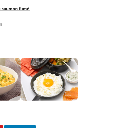
 au saumon fumé
n :