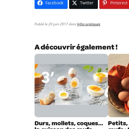
Facebook
Twitter
Pinterest
Publié le 29 juin 2017 dans
Infos pratiques
A découvrir également !
Durs, mollets, coques…
Petits,