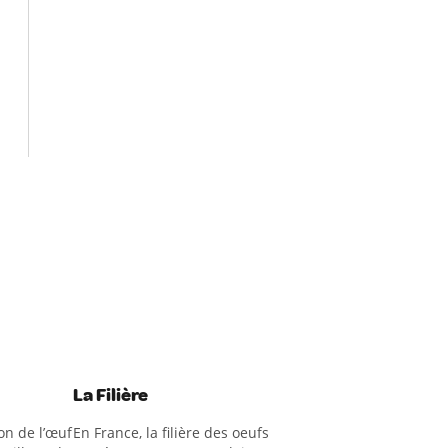
La Filière
on de l’œuf
En France, la filière des oeufs