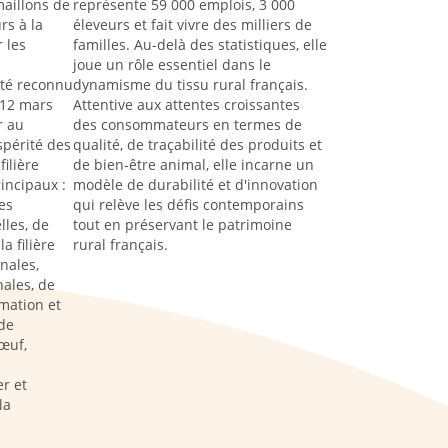
aillons de
représente 59 000 emplois, 3 000
rs à la
éleveurs et fait vivre des milliers de
 les
familles. Au-delà des statistiques, elle
joue un rôle essentiel dans le
été reconnu
dynamisme du tissu rural français.
 12 mars
Attentive aux attentes croissantes
r au
des consommateurs en termes de
spérité des
qualité, de traçabilité des produits et
filière
de bien-être animal, elle incarne un
rincipaux :
modèle de durabilité et d'innovation
es
qui relève les défis contemporains
lles, de
tout en préservant le patrimoine
a filière
rural français.
nales,
ales, de
rmation et
de
œuf,
s
r et
la