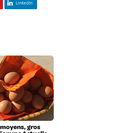
LinkedIn
 moyens, gros