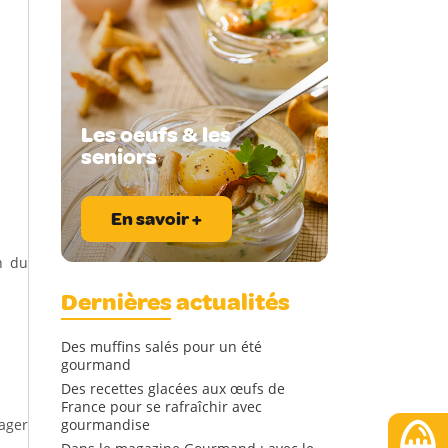
Les oeufs & les
seniors
En savoir +
h du
Dernières actualités
Des muffins salés pour un été
gourmand
Des recettes glacées aux œufs de
France pour se rafraîchir avec
tager
gourmandise