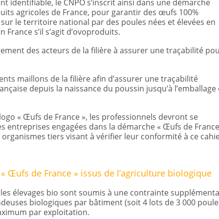
nt identifiable, le CNPO s’inscrit ainsi dans une démarche
oduits agricoles de France, pour garantir des œufs 100%
sur le territoire national par des poules nées et élevées en
 France s’il s’agit d’ovoproduits.
ment des acteurs de la filière à assurer une traçabilité po
ts maillons de la filière afin d’assurer une traçabilité
rançaise depuis la naissance du poussin jusqu’à l’emballage
logo « Œufs de France », les professionnels devront se
Les entreprises engagées dans la démarche « Œufs de France
s organismes tiers visant à vérifier leur conformité à ce cahi
 « Œufs de France » issus de l’agriculture biologique
, les élevages bio sont soumis à une contrainte supplémenta
pondeuses biologiques par bâtiment (soit 4 lots de 3 000 poule
aximum par exploitation.