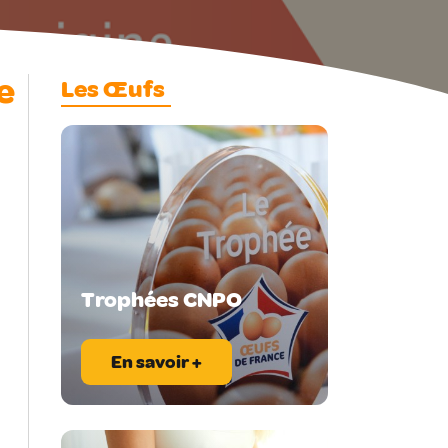
e
Les Œufs
Trophées CNPO
En savoir +