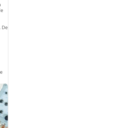
a
de
. De
le