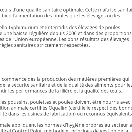
œufs d’une qualité sanitaire optimale. Cette maîtrise sanita
ssi bien l’alimentation des poules que les élevages ou les
ella Typhimurium et Enteritidis des élevages de poules
une baisse régulière depuis 2006 et dans des proportions
 de l’Union européenne. Les bons résultats des élevages
règles sanitaires strictement respectées.
ufs commence dès la production des matières premières qui
e la sécurité sanitaire et de la qualité des aliments pour le
ir les performances de la filière et la qualité des œufs.
 les poussins, poulettes et poules doivent être nourris avec
tion animale certifiés Oqualim (certifie le respect des bonn
ilité dans les usines de fabrication) ou reconnus équivalent
animale appliquent les normes d’hygiène propres au secteur e
itical Control Point, méthode et principes de gestion de la