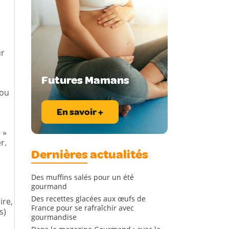
ur
Futures Mamans
 ou
En savoir +
 »
er.
Dernières actualités
Des muffins salés pour un été
gourmand
Des recettes glacées aux œufs de
ire,
France pour se rafraîchir avec
s)
gourmandise