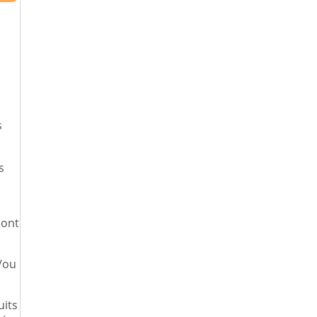
s
s
sont
/ou
uits