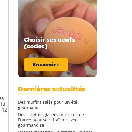
Choisir ses oeufs
(codes)
En savoir +
Dernières actualités
es
Des muffins salés pour un été
lui
gourmand
à 12
Des recettes glacées aux œufs de
France pour se rafraîchir avec
gourmandise