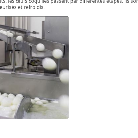
s, les œufs coquilles passent par différentes étapes. Ils so
eurisés et refroidis.