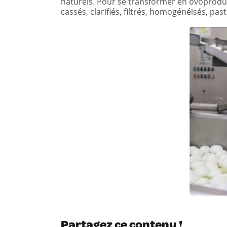
naturels. Pour se transformer en ovoproduit
cassés, clarifiés, filtrés, homogénéisés, past
Partagez ce contenu !