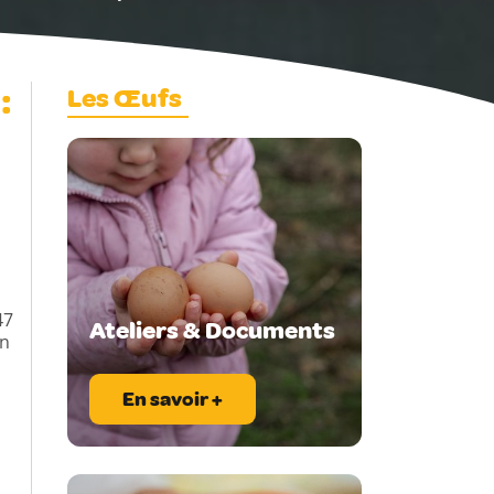
:
Les Œufs
47
Ateliers & Documents
on
En savoir +