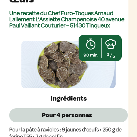
Une recette du Chef Euro-Toques Arnaud
Lallement
L’Assiette Champenoise
40 avenue
Paul Vaillant Couturier – 51430 Tinqueux
3
90 min.
/
5
Ingrédients
Pour 4
personnes
Pour la pâte à ravioles : 9 jaunes d’œufs • 250 g de
farine T55 • 7 g de sel fin