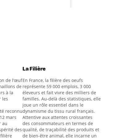
La Filière
on de l’œuf
En France, la filière des oeufs
aillons de
représente 59 000 emplois, 3 000
rs à la
éleveurs et fait vivre des milliers de
 les
familles. Au-delà des statistiques, elle
joue un rôle essentiel dans le
été reconnu
dynamisme du tissu rural français.
 12 mars
Attentive aux attentes croissantes
r au
des consommateurs en termes de
spérité des
qualité, de traçabilité des produits et
filière
de bien-être animal, elle incarne un