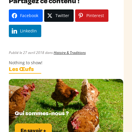
Partagez ce contenu !
Facebook
Twitter
Pinterest
LinkedIn
Publié le 27 avril 2018 dans
Histoire & Traditions
Nothing to show!
Les Œufs
Qui sommes-nous ?
En savoir +