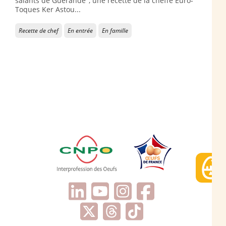
salants de Guérande", une recette de la cheffe Euro-
Toques Ker Astou...
Recette de chef
En entrée
En famille