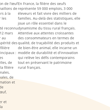
on de l’œuf
En France, la filière des oeufs
aillons de
représente 59 000 emplois, 3 000
rs à la
éleveurs et fait vivre des milliers de
 les
familles. Au-delà des statistiques, elle
joue un rôle essentiel dans le
été reconnu
dynamisme du tissu rural français.
 12 mars
Attentive aux attentes croissantes
r au
des consommateurs en termes de
spérité des
qualité, de traçabilité des produits et
filière
de bien-être animal, elle incarne un
rincipaux :
modèle de durabilité et d'innovation
es
qui relève les défis contemporains
lles, de
tout en préservant le patrimoine
a filière
rural français.
nales,
ales, de
rmation et
de
œuf,
s
r et
la