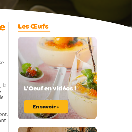
re
Les Œufs
se
 la
L’Oeuf en vidéos !
e
le
En savoir +
ent,
ont