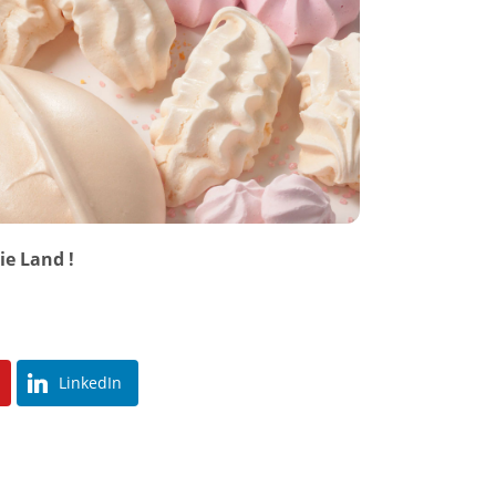
ie Land !
LinkedIn