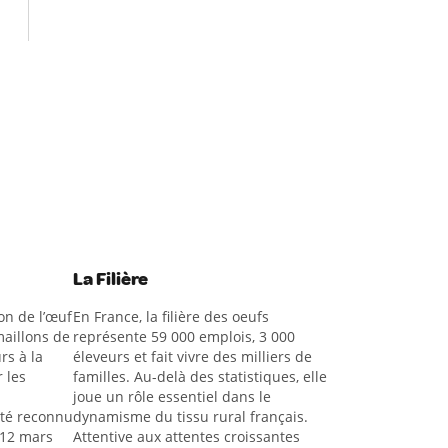
La Filière
on de l’œuf
En France, la filière des oeufs
aillons de
représente 59 000 emplois, 3 000
rs à la
éleveurs et fait vivre des milliers de
 les
familles. Au-delà des statistiques, elle
joue un rôle essentiel dans le
été reconnu
dynamisme du tissu rural français.
 12 mars
Attentive aux attentes croissantes