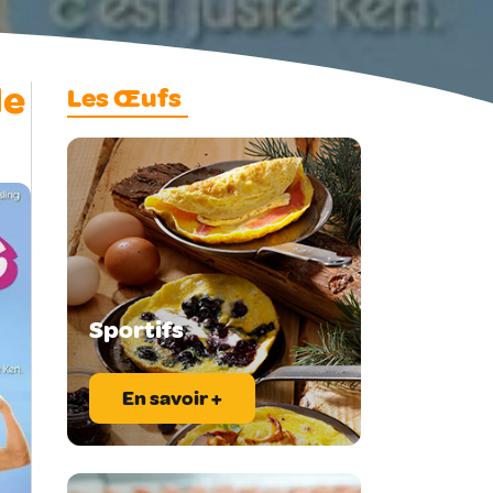
de
Les Œufs
Sportifs
En savoir +