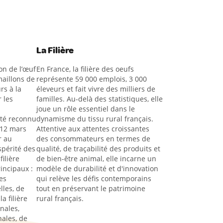
La Filière
on de l’œuf
En France, la filière des oeufs
aillons de
représente 59 000 emplois, 3 000
rs à la
éleveurs et fait vivre des milliers de
 les
familles. Au-delà des statistiques, elle
joue un rôle essentiel dans le
été reconnu
dynamisme du tissu rural français.
 12 mars
Attentive aux attentes croissantes
r au
des consommateurs en termes de
spérité des
qualité, de traçabilité des produits et
filière
de bien-être animal, elle incarne un
rincipaux :
modèle de durabilité et d'innovation
es
qui relève les défis contemporains
lles, de
tout en préservant le patrimoine
a filière
rural français.
nales,
ales, de