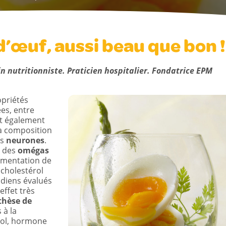
 d’œuf, aussi beau que bon !
 nutritionniste. Praticien hospitalier. Fondatrice EPM
priétés
es, entre
ont également
la composition
es
neurones
.
, des
omégas
imentation de
u cholestérol
tidiens évalués
effet très
thèse de
 à la
tisol, hormone