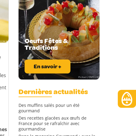
Oeufs Fêtes &
Traditions
e
En savoir +
les
ent
Dernières actualités
Des muffins salés pour un été
gourmand
Des recettes glacées aux œufs de
France pour se rafraîchir avec
nes
gourmandise
les