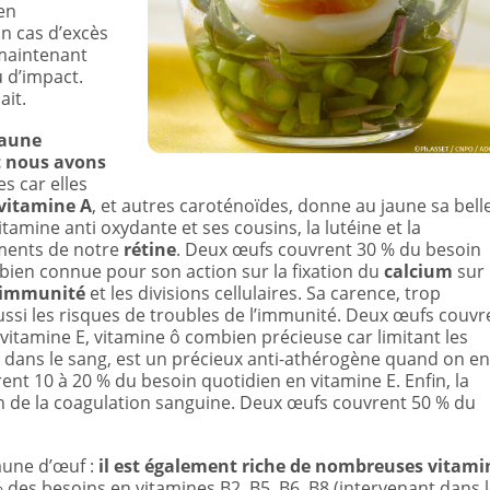
 en
En cas d’excès
 maintenant
 d’impact.
it.
jaune
t nous avons
es car elles
vitamine A
, et autres caroténoïdes, donne au jaune sa bell
itamine anti oxydante et ses cousins, la lutéine et la
ments de notre
rétine
. Deux œufs couvrent 30 % du besoin
bien connue pour son action sur la fixation du
calcium
sur 
immunité
et les divisions cellulaires. Sa carence, trop
ussi les risques de troubles de l’immunité. Deux œufs couvr
vitamine E, vitamine ô combien précieuse car limitant les
 dans le sang, est un précieux anti-athérogène quand on en
 10 à 20 % du besoin quotidien en vitamine E. Enfin, la
n de la coagulation sanguine. Deux œufs couvrent 50 % du
jaune d’œuf :
il est également riche de nombreuses vitami
 des besoins en vitamines B2, B5, B6, B8 (intervenant dans 