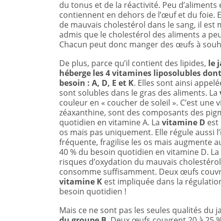
du tonus et de la réactivité. Peu d’aliments
contiennent en dehors de l’œuf et du foie. 
de mauvais cholestérol dans le sang, il est
admis que le cholestérol des aliments a peu
Chacun peut donc manger des œufs à souha
De plus, parce qu’il contient des lipides,
le 
héberge les 4 vitamines liposolubles don
besoin : A, D, E et K
. Elles sont ainsi appelé
sont solubles dans le gras des aliments. La
couleur en « coucher de soleil ». C’est une v
zéaxanthine, sont des composants des pig
quotidien en vitamine A. La
vitamine D
est 
os mais pas uniquement. Elle régule aussi l’
fréquente, fragilise les os mais augmente a
40 % du besoin quotidien en vitamine D. La 
risques d’oxydation du mauvais cholestérol
consomme suffisamment. Deux œufs couvrent
vitamine K
est impliquée dans la régulatio
besoin quotidien !
Mais ce ne sont pas les seules qualités du 
du groupe B
. Deux œufs couvrent 20 à 25 %