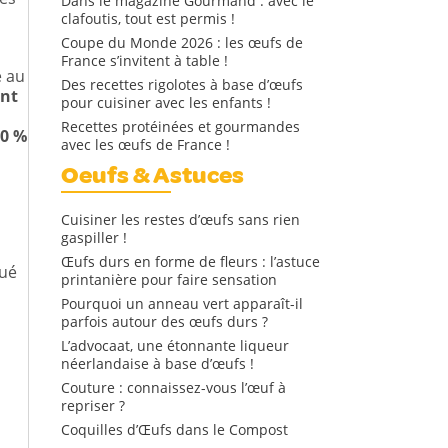
Dans le magazine Gourmand : avec le
clafoutis, tout est permis !
Coupe du Monde 2026 : les œufs de
France s’invitent à table !
e au
Des recettes rigolotes à base d’œufs
ent
pour cuisiner avec les enfants !
Recettes protéinées et gourmandes
10 %
avec les œufs de France !
Oeufs & Astuces
Cuisiner les restes d’œufs sans rien
gaspiller !
Œufs durs en forme de fleurs : l’astuce
qué
printanière pour faire sensation
Pourquoi un anneau vert apparaît-il
parfois autour des œufs durs ?
L’advocaat, une étonnante liqueur
néerlandaise à base d’œufs !
Couture : connaissez-vous l’œuf à
repriser ?
Coquilles d’Œufs dans le Compost