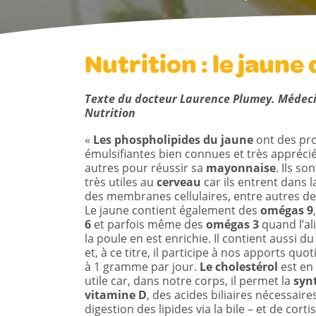
Nutrition : le jaune
Texte du docteur Laurence Plumey. Médecin
Nutrition
«
Les phospholipides du jaune
ont des pro
émulsifiantes bien connues et très apprécié
autres pour réussir sa
mayonnaise
. Ils s
très utiles au
cerveau
car ils entrent dans 
des membranes cellulaires, entre autres d
Le jaune contient également des
omégas 9
6
et parfois même des
omégas 3
quand l’al
la poule en est enrichie. Il contient aussi d
et, à ce titre, il participe à nos apports quo
à 1 gramme par jour.
Le cholestérol
est en 
utile car, dans notre corps, il permet la
syn
vitamine D
, des acides biliaires nécessaires
digestion des lipides via la bile – et de cor