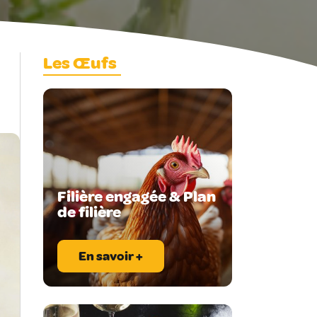
Les Œufs
Filière engagée & Plan
de filière
En savoir +