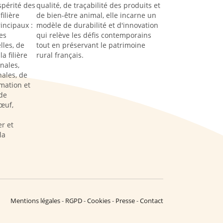
spérité des
qualité, de traçabilité des produits et
filière
de bien-être animal, elle incarne un
rincipaux :
modèle de durabilité et d'innovation
es
qui relève les défis contemporains
lles, de
tout en préservant le patrimoine
a filière
rural français.
nales,
ales, de
rmation et
de
œuf,
s
r et
la
Mentions légales
RGPD
Cookies
Presse
Contact