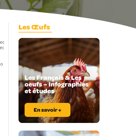
Les Œufs
vec
vec
co
Les Français & Les
oeufs – Infographies
et études
En savoir +