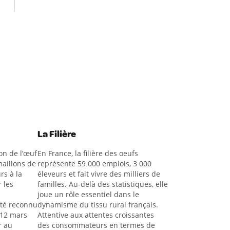
La Filière
on de l’œuf
En France, la filière des oeufs
aillons de
représente 59 000 emplois, 3 000
rs à la
éleveurs et fait vivre des milliers de
 les
familles. Au-delà des statistiques, elle
joue un rôle essentiel dans le
été reconnu
dynamisme du tissu rural français.
 12 mars
Attentive aux attentes croissantes
r au
des consommateurs en termes de