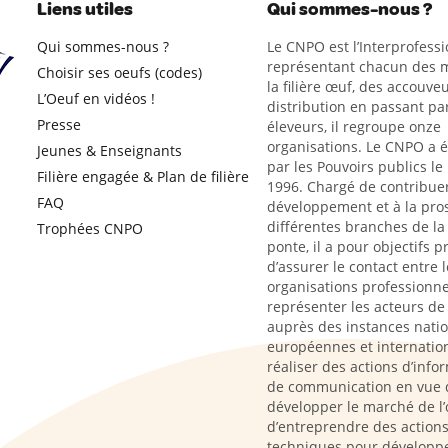
Liens utiles
Qui sommes-nous ?
Qui sommes-nous ?
Le CNPO est l’Interprofessi
représentant chacun des m
Choisir ses oeufs (codes)
la filière œuf, des accouveu
L’Oeuf en vidéos !
distribution en passant par
Presse
éleveurs, il regroupe onze
organisations. Le CNPO a 
Jeunes & Enseignants
par les Pouvoirs publics le
Filière engagée & Plan de filière
1996. Chargé de contribue
FAQ
développement et à la pro
différentes branches de la 
Trophées CNPO
ponte, il a pour objectifs p
d’assurer le contact entre l
organisations professionne
représenter les acteurs de l
auprès des instances natio
européennes et internation
réaliser des actions d’info
de communication en vue 
développer le marché de l’
d’entreprendre des action
techniques pour développe