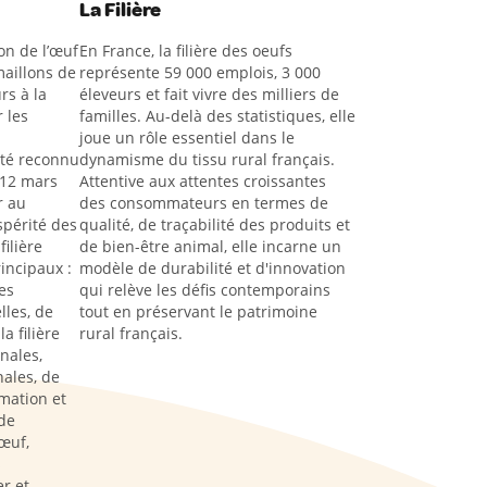
La Filière
on de l’œuf
En France, la filière des oeufs
aillons de
représente 59 000 emplois, 3 000
rs à la
éleveurs et fait vivre des milliers de
 les
familles. Au-delà des statistiques, elle
joue un rôle essentiel dans le
été reconnu
dynamisme du tissu rural français.
 12 mars
Attentive aux attentes croissantes
r au
des consommateurs en termes de
spérité des
qualité, de traçabilité des produits et
filière
de bien-être animal, elle incarne un
rincipaux :
modèle de durabilité et d'innovation
es
qui relève les défis contemporains
lles, de
tout en préservant le patrimoine
a filière
rural français.
nales,
ales, de
rmation et
de
œuf,
s
r et