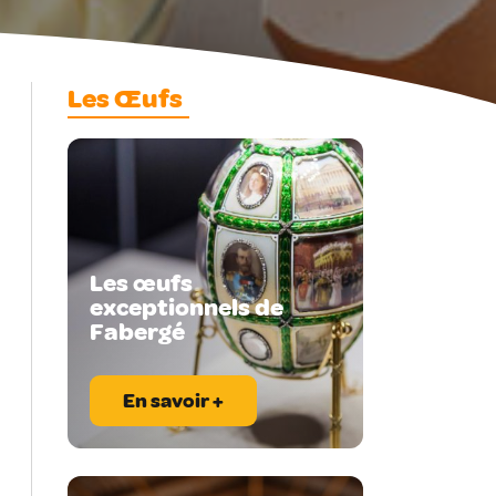
Les Œufs
Les œufs
exceptionnels de
Fabergé
En savoir +