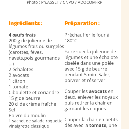
Photo : Ph.ASSET / CNPO / ADOCOM-RP
Ingrédients :
Préparation :
4 œufs frais
Préchauffer le four à
200 g de julienne de
180°C
légumes frais ou surgelés
Faire suer la julienne de
(carottes, fèves,
légumes et une échalote
navets,pois gourmands
ciselée dans une poêle
…)
avec 15 g de beurre
2 échalotes
pendant 5 min. Saler,
2 avocats
poivrer et réserver.
1 citron
1 tomate
Couper les
avocats
en
Ciboulette et coriandre
deux, enlever les noyaux
15 g de beurre
puis retirer la chair en
20 cl de crème fraîche
gardant les coques.
Sel
Poivre du moulin
Couper la chair en petits
1 sachet de salade roquette
dés avec la
tomate
, une
Vinaigrette classique