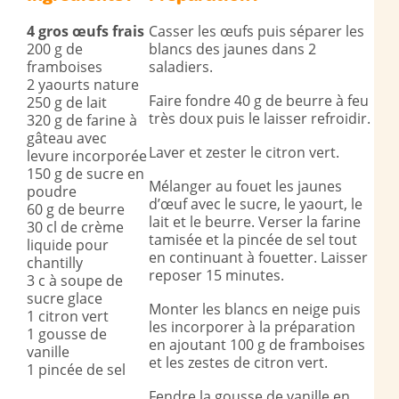
4 gros œufs frais
Casser les œufs puis séparer les
200 g de
blancs des jaunes dans 2
framboises
saladiers.
2 yaourts nature
Faire fondre 40 g de beurre à feu
250 g de lait
très doux puis le laisser refroidir.
320 g de farine à
gâteau avec
Laver et zester le citron vert.
levure incorporée
150 g de sucre en
Mélanger au fouet les jaunes
poudre
d’œuf avec le sucre, le yaourt, le
60 g de beurre
lait et le beurre. Verser la farine
30 cl de crème
tamisée et la pincée de sel tout
liquide pour
en continuant à fouetter. Laisser
chantilly
reposer 15 minutes.
3 c à soupe de
sucre glace
Monter les blancs en neige puis
1 citron vert
les incorporer à la préparation
1 gousse de
en ajoutant 100 g de framboises
vanille
et les zestes de citron vert.
1 pincée de sel
Fendre la gousse de vanille en