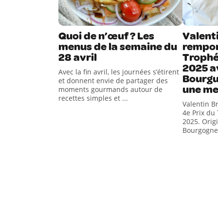
Quoi de n’œuf ? Les
Valent
menus de la semaine du
remport
28 avril
Trophé
2025 a
Avec la fin avril, les journées s’étirent
Bourg
et donnent envie de partager des
une me
moments gourmands autour de
recettes simples et ...
Valentin B
4e Prix du
2025. Orig
Bourgogne-