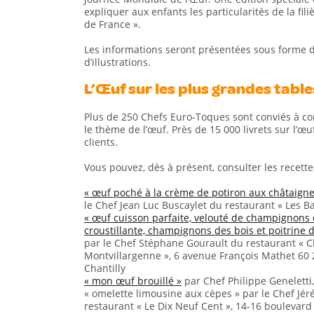
expliquer aux enfants les particularités de la fili
de France ».
Les informations seront présentées sous forme 
d’illustrations.
L’Œuf sur les plus grandes tabl
Plus de 250 Chefs Euro-Toques sont conviés à c
le thème de l’œuf. Près de 15 000 livrets sur l’œu
clients.
Vous pouvez, dès à présent, consulter les recett
« œuf poché à la crème de potiron aux châtaigne
le Chef Jean Luc Buscaylet du restaurant « Les B
« œuf cuisson parfaite, velouté de champignons d
croustillante, champignons des bois et poitrine 
par le Chef Stéphane Gourault du restaurant « 
Montvillargenne », 6 avenue François Mathet 60
Chantilly
« mon œuf brouillé »
par Chef Philippe Geneletti
« omelette limousine aux cèpes » par le Chef Jé
restaurant « Le Dix Neuf Cent », 14-16 boulevar