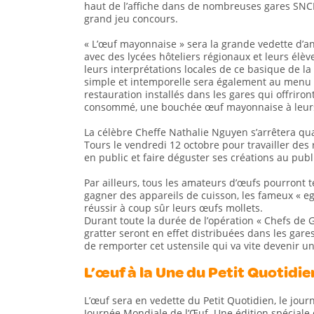
haut de l’affiche dans de nombreuses gares SNCF 
grand jeu concours.
« L’œuf mayonnaise » sera la grande vedette d’a
avec des lycées hôteliers régionaux et leurs élè
leurs interprétations locales de ce basique de la 
simple et intemporelle sera également au menu
restauration installés dans les gares qui offriro
consommé, une bouchée œuf mayonnaise à leurs 
La célèbre Cheffe Nathalie Nguyen s’arrêtera qua
Tours le vendredi 12 octobre pour travailler des
en public et faire déguster ses créations au publ
Par ailleurs, tous les amateurs d’œufs pourront t
gagner des appareils de cuisson, les fameux « e
réussir à coup sûr leurs œufs mollets.
Durant toute la durée de l’opération « Chefs de G
gratter seront en effet distribuées dans les gare
de remporter cet ustensile qui va vite devenir un
L’œuf à la Une du Petit Quotidie
L’œuf sera en vedette du Petit Quotidien, le journ
Journée Mondiale de l’Œuf. Une édition spéciale 