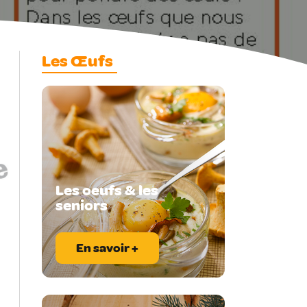
Les Œufs
Les oeufs & les
seniors
En savoir +