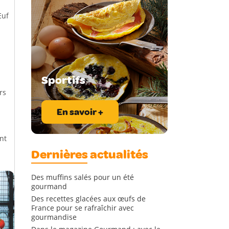
Œuf
Sportifs
rs
En savoir +
nt
Dernières actualités
Des muffins salés pour un été
gourmand
Des recettes glacées aux œufs de
France pour se rafraîchir avec
gourmandise