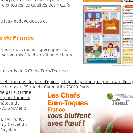
ère et toutes les qualités des « Œufs
de jeux pédagogiques et
es de France
omposer des menus spécifiques sur
f seront mis à la disposition de leurs
es d’oeufs de 6 Chefs Euro-Toques :
s et croutons de pain d’épices, chips de jambon, espuma vanillé »
acchantes », 25 rue de Caumartin 75009 Paris
e paris, tartine
de porc fumée »
Château de
 270 Gouvieux
, LHM France
rémy Cervet du
d Puyblanc