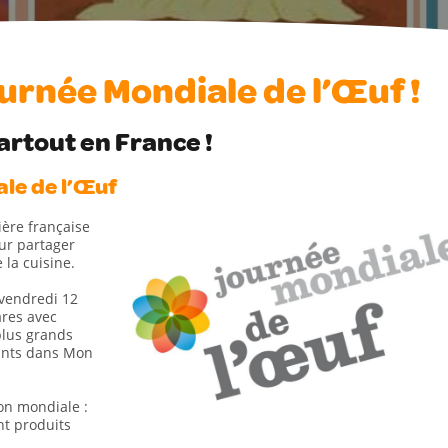
ournée Mondiale de l’Œuf !
artout en France !
ale de l’Œuf
ière française
our partager
 la cuisine.
vendredi 12
ares avec
 plus grands
ants dans Mon
ion mondiale :
nt produits