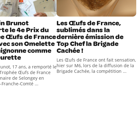
in Brunot
Les Œufs de France,
e le 4e Prix du
sublimés dans la
e Œufs de France
dernière émission de
vec son Omelette
Top Chef la Brigade
uignonne comme
Cachée !
urette
Les Œufs de France ont fait sensation,
hier sur M6, lors de la diffusion de la
runot, 17 ans, a remporté le
Brigade Cachée, la compétition ...
 Trophée Œufs de France
inaire de Selongey en
Franche-Comté ...