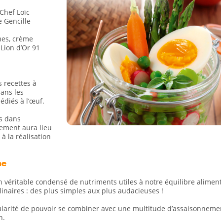
Chef Loïc
e Gencille
mes, crème
 Lion d’Or 91
 recettes à
dans les
édiés à l’œuf.
és dans
nement aura lieu
à la réalisation
ne
 véritable condensé de nutriments utiles à notre équilibre alimen
ulinaires : des plus simples aux plus audacieuses !
cularité de pouvoir se combiner avec une multitude d’assaisonneme
n.