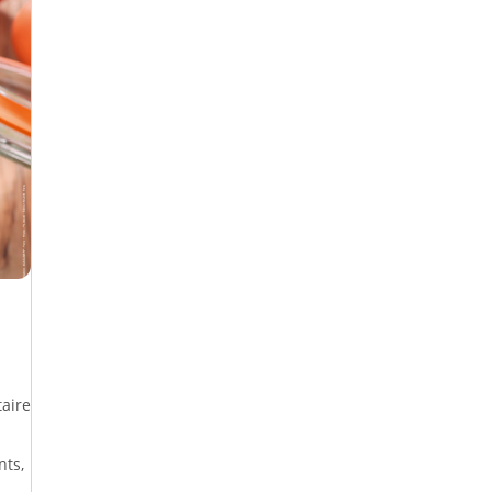
taire
nts,