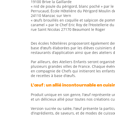
19100 Brive la Gaillarde
« nid de poule du périgord, blanc poché » par le 
Perrucaud, École Hôtelière du Périgord Moulin d
24110 Manzac sur Vern
« œufs brouillés en coquille et salpicon de pom
caramel » par le Chef Eric Roy de l’Hostellerie du
rue Saint Nicolas 27170 Beaumont le Roger
Des écoles hôtelières proposeront également des
base d’œufs élaborées par les élèves cuisiniers 
restaurants d’application ainsi que des ateliers d
Par ailleurs, des Ateliers Enfants seront organis
plusieurs grandes villes de France. Chaque évé
en compagnie de Chefs qui initieront les enfants 
de recettes à base d’œufs.
L’œuf : un allié incontournable en cuisi
Produit unique en son genre, l’œuf représente un
et un délicieux allié pour toutes nos créations c
Version sucrée ou salée, l’œuf présente la parti
d’ingrédients, de saveurs, et de modes de cuisso