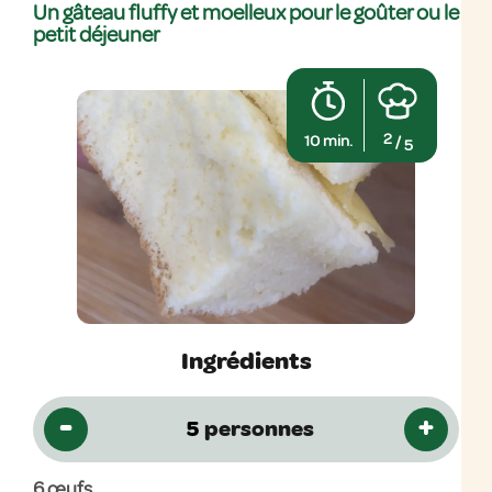
Un gâteau fluffy et moelleux pour le goûter ou le
petit déjeuner
2
10 min.
/
5
Ingrédients
-
+
personnes
6
œufs