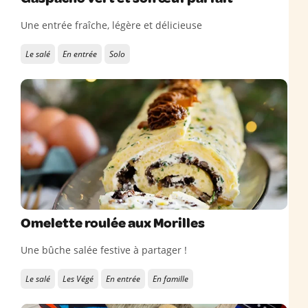
Une entrée fraîche, légère et délicieuse
Le salé
En entrée
Solo
Omelette roulée aux Morilles
Une bûche salée festive à partager !
Le salé
Les Végé
En entrée
En famille