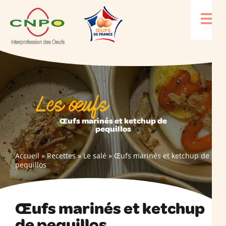
Les œufs
Œufs marinés et ketchup de
pequillos
Accueil
»
Recettes
»
Le salé
»
Œufs marinés et ketchup de
pequillos
Œufs marinés et ketchup
de pequillos