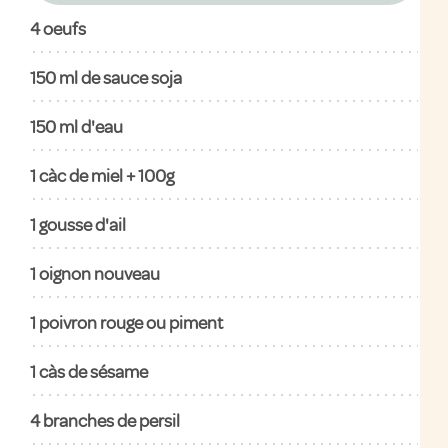
4
oeufs
150
ml de sauce soja
150
ml d'eau
1
càc de miel + 100g
1
gousse d'ail
1
oignon nouveau
1
poivron rouge ou piment
1
càs de sésame
4
branches de persil