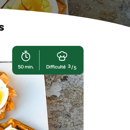
s
3
50 min.
Difficulté
/
5