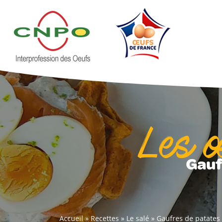
Les 
Gauf
Accueil
»
Recettes
»
Le salé
»
Gaufres de patates