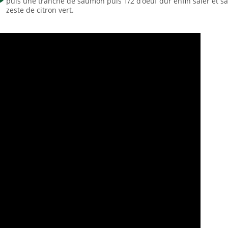
puis une tranche de saumon puis 1/2 d’oeuf dur enfin saler et 
zeste de citron vert.