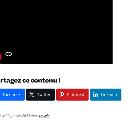
rtagez ce contenu !
Facebook
Twitter
Pinterest
LinkedIn
é le 22 janvier 2025 dans
Le salé