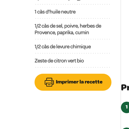
1
càs d'huile neutre
1/2 càs de sel, poivre, herbes de
Provence, paprika, cumin
1/2 càs de levure chimique
Zeste de citron vert bio
Imprimer la recette
P
1