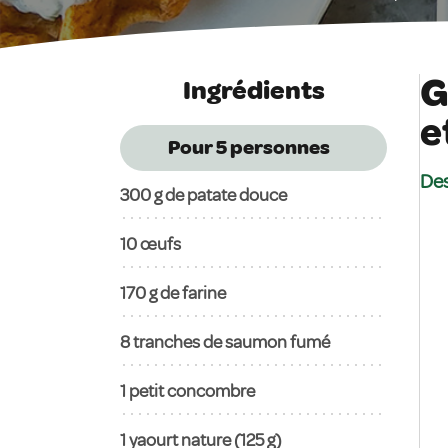
G
Ingrédients
e
Pour 5
personnes
Des
300
g de patate douce
10
œufs
170
g de farine
8
tranches de saumon fumé
1
petit concombre
1
yaourt nature (125 g)