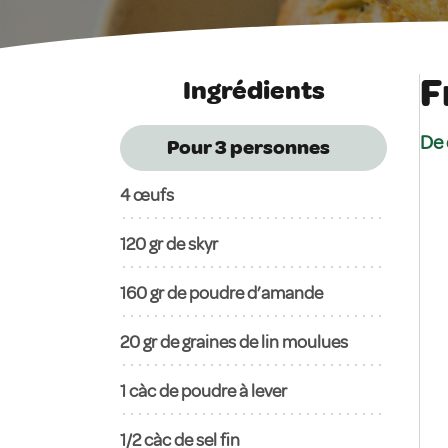
F
Ingrédients
De 
Pour 3
personnes
4
œufs
120
gr de skyr
160
gr de poudre d’amande
20
gr de graines de lin moulues
1
càc de poudre à lever
1/2 càc de sel fin