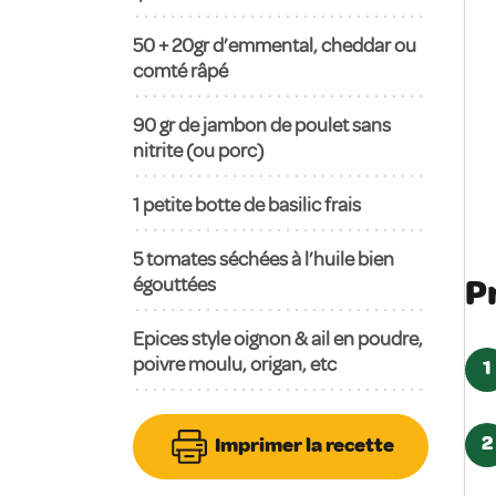
50 + 20gr d’emmental, cheddar ou
comté râpé
90
gr de jambon de poulet sans
nitrite (ou porc)
1
petite botte de basilic frais
5
tomates séchées à l’huile bien
P
égouttées
Epices style oignon & ail en poudre,
poivre moulu, origan, etc
1
2
Imprimer la recette