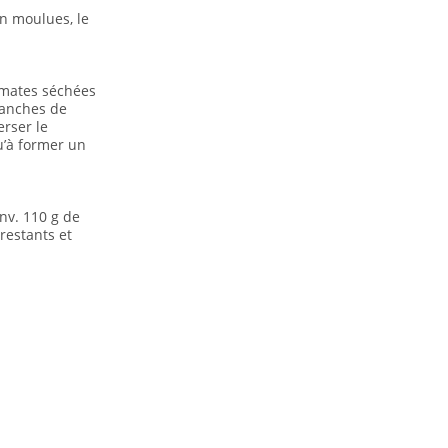
in moulues, le
tomates séchées
ranches de
rser le
u’à former un
nv. 110 g de
restants et