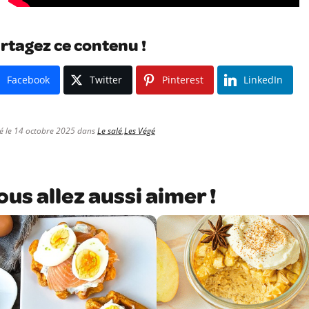
rtagez ce contenu !
Facebook
Twitter
Pinterest
LinkedIn
ié le 14 octobre 2025 dans
Le salé
,
Les Végé
ous allez aussi aimer !