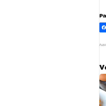
Pa
Publ
V