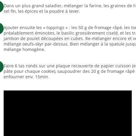
Dans un plus grand saladier, mélanger la farine, les graines de l
sel fin, les épices et la poudre à lever.
Ajouter ensuite les « toppings » : les 50 g de fromage râpé, les 
préalablement émincées, le basilic grossièrement ciselé, et les t
jambon de poulet découpées en cubes. Re-mélanger encore et ve
mélange oeufs-skyr par-dessus. Bien mélanger à la spatule jusq
mélange homogène.
Faire 6 tas ronds sur une plaque recouverte de papier cuisson (e
pâte pour chaque cookie), saupoudrer des 20 g de fromage râpé 
enfourner env. 15min.