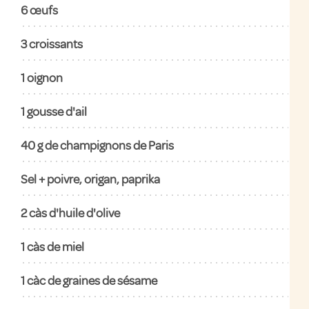
6
œufs
3
croissants
1
oignon
1
gousse d'ail
40
g de champignons de Paris
Sel + poivre, origan, paprika
2
càs d'huile d'olive
1
càs de miel
1
càc de graines de sésame