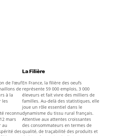
La Filière
on de l’œuf
En France, la filière des oeufs
aillons de
représente 59 000 emplois, 3 000
rs à la
éleveurs et fait vivre des milliers de
 les
familles. Au-delà des statistiques, elle
joue un rôle essentiel dans le
été reconnu
dynamisme du tissu rural français.
 12 mars
Attentive aux attentes croissantes
r au
des consommateurs en termes de
spérité des
qualité, de traçabilité des produits et