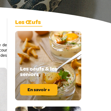
Les Œufs
e de
cour
 des
Les oeufs & les
seniors
En savoir +