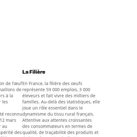
La Filière
on de l’œuf
En France, la filière des oeufs
aillons de
représente 59 000 emplois, 3 000
rs à la
éleveurs et fait vivre des milliers de
 les
familles. Au-delà des statistiques, elle
joue un rôle essentiel dans le
été reconnu
dynamisme du tissu rural français.
 12 mars
Attentive aux attentes croissantes
r au
des consommateurs en termes de
spérité des
qualité, de traçabilité des produits et