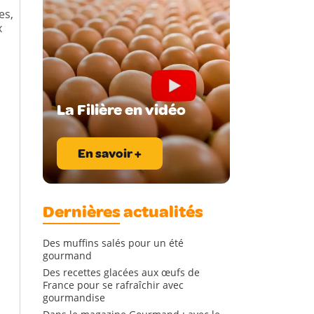
es,
x
La Filière en vidéo
En savoir +
Dernières actualités
Des muffins salés pour un été
gourmand
Des recettes glacées aux œufs de
France pour se rafraîchir avec
gourmandise