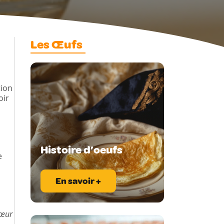
Les Œufs
tion
oir
Histoire d’oeufs
e
En savoir +
Cœur