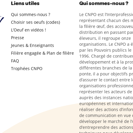
Liens utiles
Qui sommes-nous ?
Qui sommes-nous ?
Le CNPO est l’Interprofessi
représentant chacun des m
Choisir ses oeufs (codes)
la filière œuf, des accouveu
L’Oeuf en vidéos !
distribution en passant par
Presse
éleveurs, il regroupe onze
organisations. Le CNPO a 
Jeunes & Enseignants
par les Pouvoirs publics le
Filière engagée & Plan de filière
1996. Chargé de contribue
FAQ
développement et à la pro
différentes branches de la 
Trophées CNPO
ponte, il a pour objectifs p
d’assurer le contact entre l
organisations professionne
représenter les acteurs de l
auprès des instances natio
européennes et internation
réaliser des actions d’info
de communication en vue 
développer le marché de l’
d’entreprendre des action