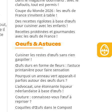
Dans le magazine Gourmand : avec le
clafoutis, tout est permis !
Coupe du Monde 2026 : les œufs de
e
France s’invitent à table !
Des recettes rigolotes à base d’œufs
out,
pour cuisiner avec les enfants !
 il
Recettes protéinées et gourmandes
te
avec les œufs de France !
Oeufs & Astuces
Cuisiner les restes d’œufs sans rien
gaspiller !
Œufs durs en forme de fleurs : l’astuce
printanière pour faire sensation
Pourquoi un anneau vert apparaît-il
parfois autour des œufs durs ?
L’advocaat, une étonnante liqueur
néerlandaise à base d’œufs !
Couture : connaissez-vous l’œuf à
repriser ?
Coquilles d’Œufs dans le Compost