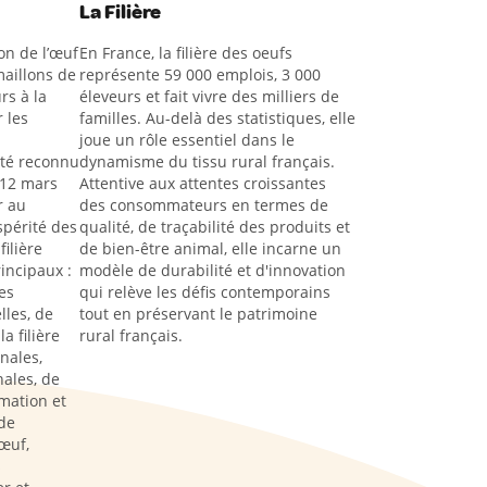
La Filière
on de l’œuf
En France, la filière des oeufs
aillons de
représente 59 000 emplois, 3 000
rs à la
éleveurs et fait vivre des milliers de
 les
familles. Au-delà des statistiques, elle
joue un rôle essentiel dans le
été reconnu
dynamisme du tissu rural français.
 12 mars
Attentive aux attentes croissantes
r au
des consommateurs en termes de
spérité des
qualité, de traçabilité des produits et
filière
de bien-être animal, elle incarne un
rincipaux :
modèle de durabilité et d'innovation
es
qui relève les défis contemporains
lles, de
tout en préservant le patrimoine
a filière
rural français.
nales,
ales, de
rmation et
de
œuf,
s