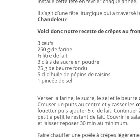
installé cette fête en février chaque année.
Il s’agit d’une fête liturgique qui a traversé l
Chandeleur
.
Voici donc notre recette de crêpes au f
3 œufs
250 g de farine
½ litre de lait
3 c à s de sucre en poudre
25 g de beurre fondu
5 cl d’huile de pépins de raisins
1 pincée de sel
Verser la farine, le sucre, le sel et le beurr
Creuser un puits au centre et y casser les
œ
fouetter puis ajouter 5 cl de lait. Continue
petit à petit le restant de lait. Couvrir le s
et laisser reposer 30 min au minimum.
Faire chauffer une poêle à crêpes légèremen