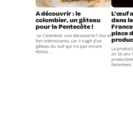
A découvrir : le
L’œuf a
colombier, un gâteau
dans le
pour la Pentecôte !
France
place d
Le Colombier une découverte ? Oui et
produc
fort intéressante, car il s’agit d’un
gâteau du sud qui n’a pas encore
La produc
ébloui ...
en 50 ans 
production
fortement 