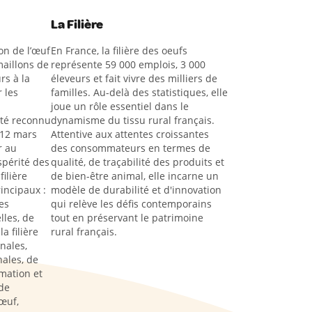
La Filière
on de l’œuf
En France, la filière des oeufs
aillons de
représente 59 000 emplois, 3 000
rs à la
éleveurs et fait vivre des milliers de
 les
familles. Au-delà des statistiques, elle
joue un rôle essentiel dans le
été reconnu
dynamisme du tissu rural français.
 12 mars
Attentive aux attentes croissantes
r au
des consommateurs en termes de
spérité des
qualité, de traçabilité des produits et
filière
de bien-être animal, elle incarne un
rincipaux :
modèle de durabilité et d'innovation
es
qui relève les défis contemporains
lles, de
tout en préservant le patrimoine
a filière
rural français.
nales,
ales, de
rmation et
de
œuf,