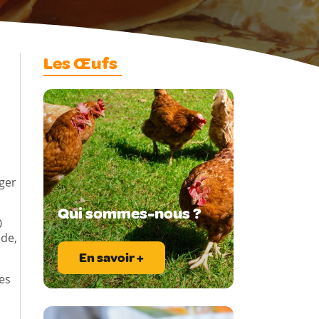
Les Œufs
oger
Qui sommes-nous ?
0
nde,
En savoir +
es