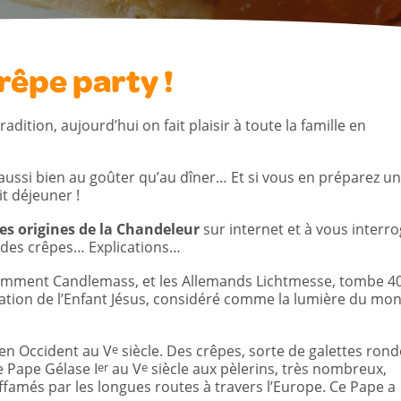
rêpe party !
adition, aujourd’hui on fait plaisir à toute la famille en
ussi bien au goûter qu’au dîner… Et si vous en préparez un
t déjeuner !
les origines de la Chandeleur
sur internet et à vous interr
 des crêpes… Explications…
 nomment Candlemass, et les Allemands Lichtmesse, tombe 4
tion de l’Enfant Jésus, considéré comme la lumière du mo
 en Occident au V
e
siècle. Des crêpes, sorte de galettes rond
le Pape Gélase I
er
au V
e
siècle aux pèlerins, très nombreux,
amés par les longues routes à travers l’Europe. Ce Pape a