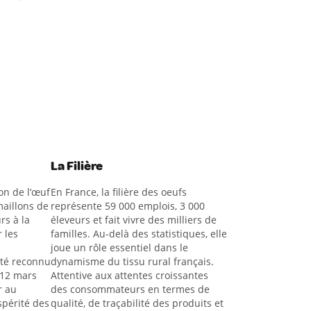
La Filière
on de l’œuf
En France, la filière des oeufs
aillons de
représente 59 000 emplois, 3 000
rs à la
éleveurs et fait vivre des milliers de
 les
familles. Au-delà des statistiques, elle
joue un rôle essentiel dans le
été reconnu
dynamisme du tissu rural français.
 12 mars
Attentive aux attentes croissantes
r au
des consommateurs en termes de
spérité des
qualité, de traçabilité des produits et