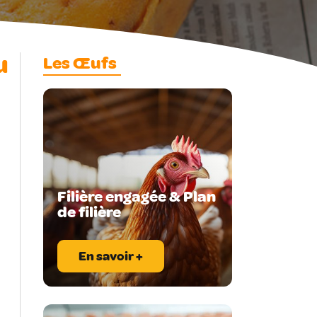
u
Les Œufs
Filière engagée & Plan
de filière
En savoir +