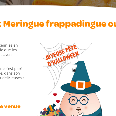
t Meringue frappadingue o
cennies en
de que les
us avons
ine s’est paré
é, dans son
 délicieuses !
te venue