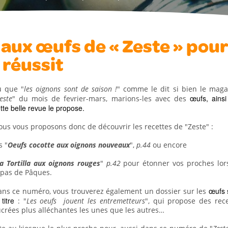
 aux œufs de « Zeste » pour
 réussit
u que "
les
oignons sont de saison
!
" comme le dit si bien le maga
œufs, ains
este
" du mois de fevrier-mars, marions-les avec des
tte belle revue le propose.
us vous proposons donc de découvrir les recettes de "Zeste" :
s "
Oeufs cocotte aux oignons nouveaux
",
p.44
ou encore
a Tortilla aux oignons rouges
"
p.42
pour étonner vos proches lor
epas de Pâques.
œufs 
ans ce numéro, vous trouverez également un dossier sur les
 titre
: "
Les oeufs jouent les entremetteurs
", qui propose des rece
crées plus alléchantes les unes que les autres…