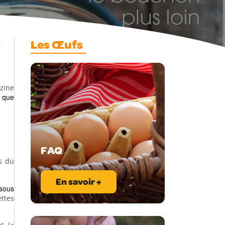
Les Œufs
zine
i que
FAQ
s du
En savoir +
sous
ttes