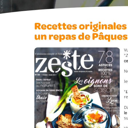
Recettes originales
un repas de Pâques
V
"
Z
ce
No
le
"
L
r
D
le
su