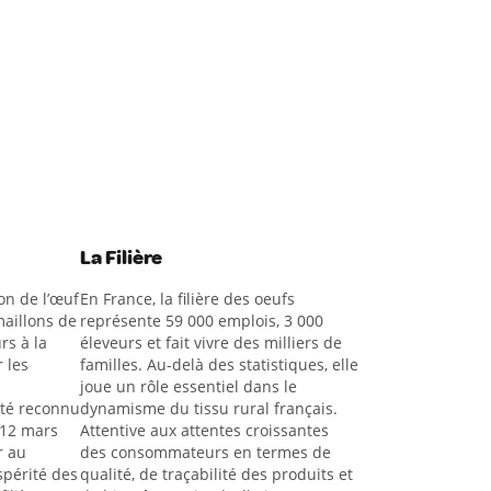
La Filière
on de l’œuf
En France, la filière des oeufs
aillons de
représente 59 000 emplois, 3 000
rs à la
éleveurs et fait vivre des milliers de
 les
familles. Au-delà des statistiques, elle
joue un rôle essentiel dans le
été reconnu
dynamisme du tissu rural français.
 12 mars
Attentive aux attentes croissantes
r au
des consommateurs en termes de
spérité des
qualité, de traçabilité des produits et