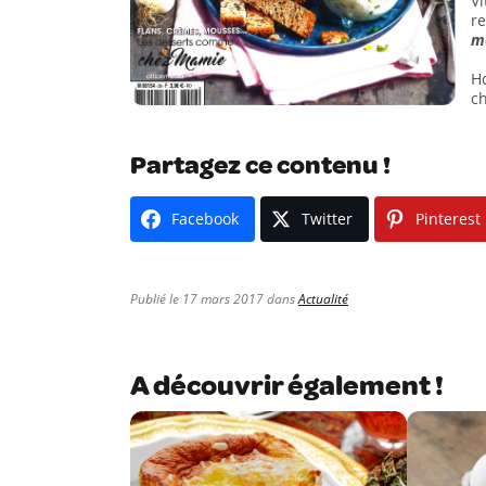
Vi
r
m
H
c
Partagez ce contenu !
Facebook
Twitter
Pinterest
Publié le 17 mars 2017 dans
Actualité
A découvrir également !