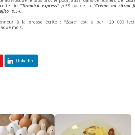
te au kiosque le plus proche pour, aussi dans ce numéro de "
Zest
ecette du "
Tiramisù express
"
p.53
ou de la "
Crème au citron f
ojito
"
p.54
…
onneur à la presse écrite : "
Zeste
" est lu par 120 000 lect
haque mois.
LinkedIn