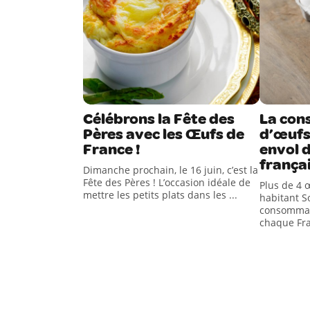
Célébrons la Fête des
La co
Pères avec les Œufs de
d’œufs
France !
envol d
frança
Dimanche prochain, le 16 juin, c’est la
Fête des Pères ! L’occasion idéale de
Plus de 4 
mettre les petits plats dans les ...
habitant So
consommati
chaque Fran