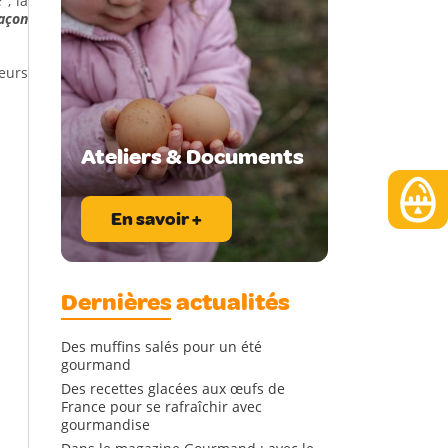
e
", la
açon
eurs
Ateliers & Documents
En savoir +
Dernières actualités
Des muffins salés pour un été
gourmand
Des recettes glacées aux œufs de
France pour se rafraîchir avec
gourmandise