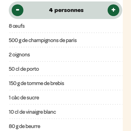
-
+
personnes
8
œufs
500
g de champignons de paris
2
oignons
50
cl de porto
150
g de tomme de brebis
1
càc de sucre
10
cl de vinaigre blanc
80
g de beurre