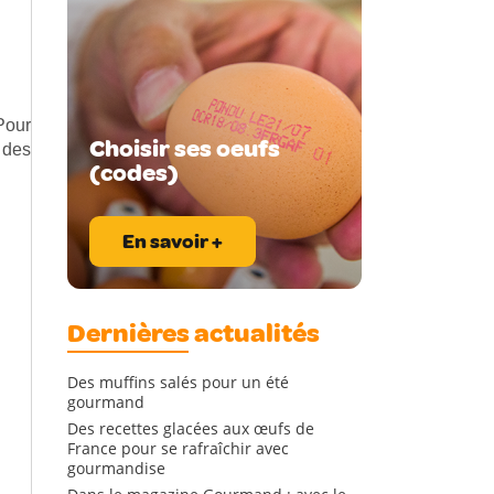
 Pour
Choisir ses oeufs
 des
(codes)
En savoir +
Dernières actualités
Des muffins salés pour un été
gourmand
Des recettes glacées aux œufs de
France pour se rafraîchir avec
gourmandise