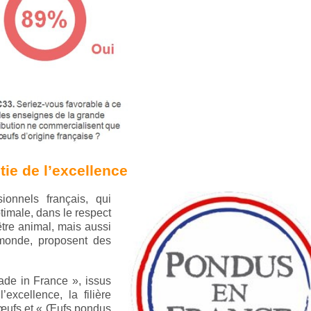
ie de l’excellence
sionnels français, qui
timale, dans le respect
re animal, mais aussi
monde, proposent des
Made in France », issus
excellence, la filière
 œufs et « Œufs pondus