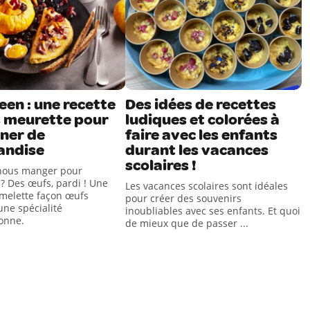
en : une recette
Des idées de recettes
 meurette pour
ludiques et colorées à
nner de
faire avec les enfants
andise
durant les vacances
scolaires !
-nous manger pour
? Des œufs, pardi ! Une
Les vacances scolaires sont idéales
omelette façon œufs
pour créer des souvenirs
une spécialité
inoubliables avec ses enfants. Et quoi
onne.
de mieux que de passer ...