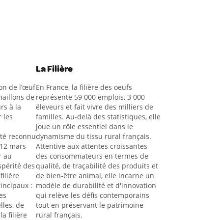
La Filière
on de l’œuf
En France, la filière des oeufs
aillons de
représente 59 000 emplois, 3 000
rs à la
éleveurs et fait vivre des milliers de
 les
familles. Au-delà des statistiques, elle
joue un rôle essentiel dans le
été reconnu
dynamisme du tissu rural français.
 12 mars
Attentive aux attentes croissantes
r au
des consommateurs en termes de
spérité des
qualité, de traçabilité des produits et
filière
de bien-être animal, elle incarne un
rincipaux :
modèle de durabilité et d'innovation
es
qui relève les défis contemporains
lles, de
tout en préservant le patrimoine
a filière
rural français.