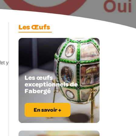
Les Œufs
et y
Les œufs
exceptionnels de
Fabergé
En savoir +