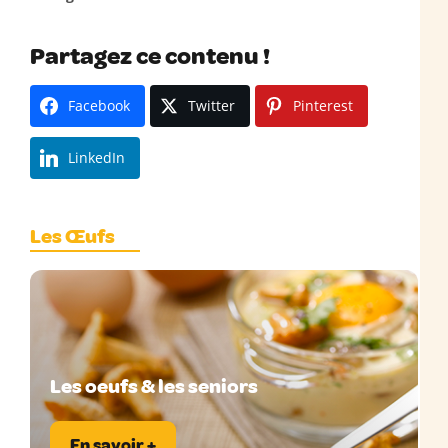
Partagez ce contenu !
Facebook
Twitter
Pinterest
LinkedIn
Les Œufs
Les oeufs & les seniors
En savoir +