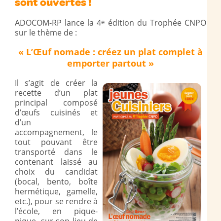
sont ouvertes !
ADOCOM-RP lance la 4
e
édition du Trophée CNPO
sur le thème de :
« L’Œuf nomade : créez un plat complet à
emporter partout »
Il s’agit de créer la
recette d’un plat
principal composé
d’œufs cuisinés et
d’un
accompagnement, le
tout pouvant être
transporté dans le
contenant laissé au
choix du candidat
(bocal, bento, boîte
hermétique, gamelle,
etc.), pour se rendre à
l’école, en pique-