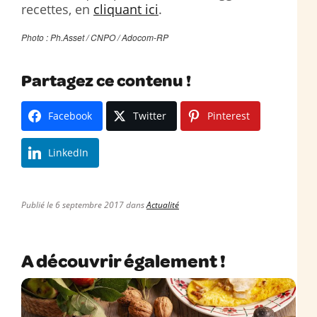
recettes, en
cliquant ici
.
Photo : Ph.Asset / CNPO / Adocom-RP
Partagez ce contenu !
Facebook
Twitter
Pinterest
LinkedIn
Publié le 6 septembre 2017 dans
Actualité
A découvrir également !