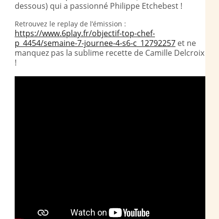
dessous) qui a passionné Philippe Etchebest !
Retrouvez le replay de l’émission :
https://www.6play.fr/objectif-top-chef-
p_4454/semaine-7-journee-4-s6-c_12792257
et ne
manquez pas la sublime recette de Camille Delcroix
!