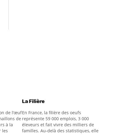
La Filière
on de l’œuf
En France, la filière des oeufs
aillons de
représente 59 000 emplois, 3 000
rs à la
éleveurs et fait vivre des milliers de
 les
familles. Au-delà des statistiques, elle