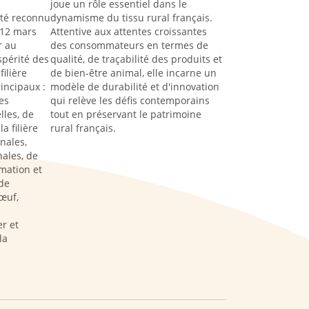
joue un rôle essentiel dans le
été reconnu
dynamisme du tissu rural français.
 12 mars
Attentive aux attentes croissantes
r au
des consommateurs en termes de
spérité des
qualité, de traçabilité des produits et
filière
de bien-être animal, elle incarne un
rincipaux :
modèle de durabilité et d'innovation
es
qui relève les défis contemporains
lles, de
tout en préservant le patrimoine
a filière
rural français.
nales,
ales, de
rmation et
de
œuf,
s
r et
la