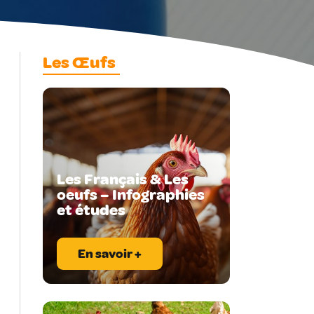
Les Œufs
Les Français & Les
oeufs – Infographies
et études
En savoir +