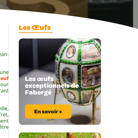
Les Œufs
ean-
fs.
 une
Les œufs
oeuf
pour
exceptionnels de
rant
Fabergé
lle,
En savoir +
ret,
ment
être