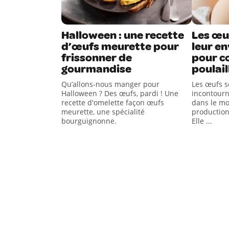
Halloween : une recette
Les œu
d’œufs meurette pour
leur en
frissonner de
pour c
gourmandise
poulail
Qu’allons-nous manger pour
Les œufs s
Halloween ? Des œufs, pardi ! Une
incontourn
recette d'omelette façon œufs
dans le mo
meurette, une spécialité
production
bourguignonne.
Elle ...