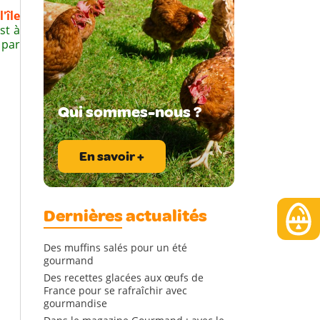
l'île
st à
 par
Qui sommes-nous ?
En savoir +
Dernières actualités
Des muffins salés pour un été
gourmand
Des recettes glacées aux œufs de
France pour se rafraîchir avec
gourmandise