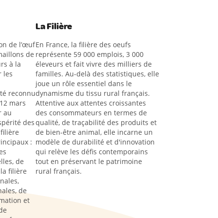
La Filière
on de l’œuf
En France, la filière des oeufs
aillons de
représente 59 000 emplois, 3 000
rs à la
éleveurs et fait vivre des milliers de
 les
familles. Au-delà des statistiques, elle
joue un rôle essentiel dans le
été reconnu
dynamisme du tissu rural français.
 12 mars
Attentive aux attentes croissantes
r au
des consommateurs en termes de
spérité des
qualité, de traçabilité des produits et
filière
de bien-être animal, elle incarne un
rincipaux :
modèle de durabilité et d'innovation
es
qui relève les défis contemporains
lles, de
tout en préservant le patrimoine
a filière
rural français.
nales,
ales, de
rmation et
de