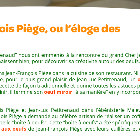
is Piège, ou l’éloge des
trenaud" nous ont emmenés à la rencontre du grand Chef J
naissent bien, pour découvrir sa créativité autour des oeu
s Jean-François Piège dans la cuisine de son restaurant. Ni
e, pour le plus grand plaisir de Jean-Luc Petitrenaud, un
cette de façon traditionnelle et donne toutes les astuces 
finir, il termine son
oeuf miroir
"à sa manière" en y incorpo
 Piège et Jean-Luc Petitrenaud dans l'ébénisterie Malevi
çois Piège a demandé au célèbre artisan de réaliser un coff
elle "boîte à oeufs". Cette "boîte à oeufs" a été spécifique
 aux oeufs
de Jean-François Piège avec leurs cuillères et 