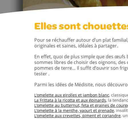
Elles sont chouette
Pour se réchauffer autour d’un plat familial,
originales et saines, idéales à partager.
En effet, quoi de plus simple que des œufs b
sommes libres de choisir des oignons, des
pommes de terre… Il suffit d’ouvrir son fr
tester .
Parmi les idées de Médisite, nous découvro
L’omelette aux girolles et jambon blanc
, classiqu
La Frittata à la ricotta et aux épinards
, la tendan
L’omelette au butternut, feta et graines de courg
L’omelette à la menthe, yaourt et grenade
, insoli
L’omelette aux crevettes, piment et coriandre
, un