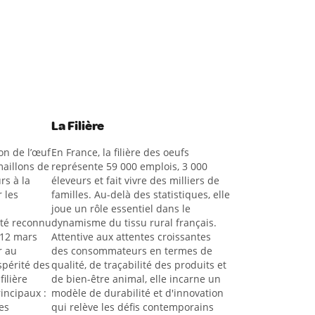
La Filière
on de l’œuf
En France, la filière des oeufs
aillons de
représente 59 000 emplois, 3 000
rs à la
éleveurs et fait vivre des milliers de
 les
familles. Au-delà des statistiques, elle
joue un rôle essentiel dans le
été reconnu
dynamisme du tissu rural français.
 12 mars
Attentive aux attentes croissantes
r au
des consommateurs en termes de
spérité des
qualité, de traçabilité des produits et
filière
de bien-être animal, elle incarne un
rincipaux :
modèle de durabilité et d'innovation
es
qui relève les défis contemporains