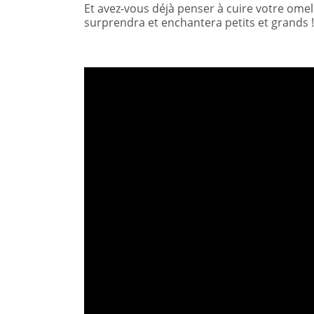
Et avez-vous déjà penser à cuire votre omel
surprendra et enchantera petits et grands 