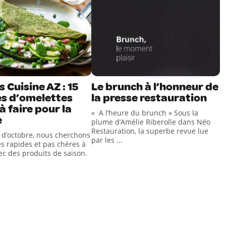
 Cuisine AZ : 15
Le brunch à l’honneur de
es d’omelettes
la presse restauration
 à faire pour la
« A l’heure du brunch » Sous la
e
plume d’Amélie Riberolle dans Néo
Restauration, la superbe revue lue
 d’octobre, nous cherchons
par les ...
es rapides et pas chères à
ec des produits de saison.