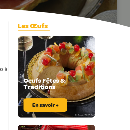
Les Œufs
es à
Oeufs Fêtes &
Traditions
En savoir +