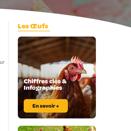
Les Œufs
our
Chiffres clés &
Infographies
En savoir +