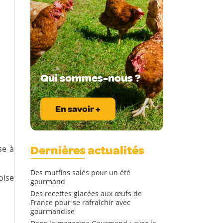
Qui sommes-nous ?
En savoir +
Dernières actualités
se à
Des muffins salés pour un été
oise
gourmand
Des recettes glacées aux œufs de
France pour se rafraîchir avec
gourmandise