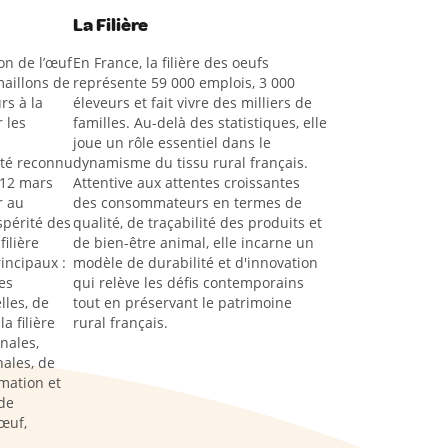
La Filière
on de l’œuf
En France, la filière des oeufs
aillons de
représente 59 000 emplois, 3 000
rs à la
éleveurs et fait vivre des milliers de
 les
familles. Au-delà des statistiques, elle
joue un rôle essentiel dans le
été reconnu
dynamisme du tissu rural français.
 12 mars
Attentive aux attentes croissantes
r au
des consommateurs en termes de
spérité des
qualité, de traçabilité des produits et
filière
de bien-être animal, elle incarne un
rincipaux :
modèle de durabilité et d'innovation
es
qui relève les défis contemporains
lles, de
tout en préservant le patrimoine
a filière
rural français.
nales,
ales, de
rmation et
de
œuf,
s