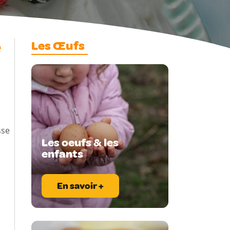
e
Les Œufs
sse
Les oeufs & les
enfants
En savoir +