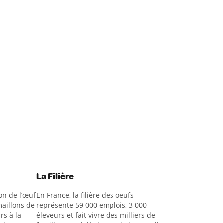
La Filière
on de l’œuf
En France, la filière des oeufs
aillons de
représente 59 000 emplois, 3 000
rs à la
éleveurs et fait vivre des milliers de