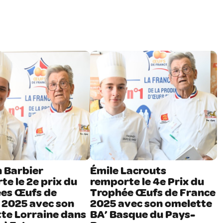
 Barbier
Émile Lacrouts
e le 2e prix du
remporte le 4e Prix du
es Œufs de
Trophée Œufs de France
 2025 avec son
2025 avec son omelette
te Lorraine dans
BA’ Basque du Pays-