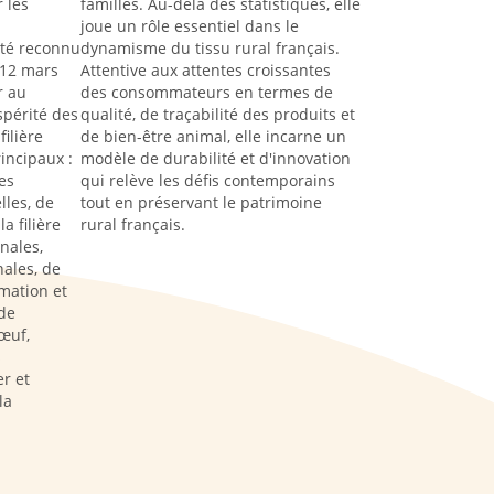
 les
familles. Au-delà des statistiques, elle
joue un rôle essentiel dans le
été reconnu
dynamisme du tissu rural français.
 12 mars
Attentive aux attentes croissantes
r au
des consommateurs en termes de
spérité des
qualité, de traçabilité des produits et
filière
de bien-être animal, elle incarne un
rincipaux :
modèle de durabilité et d'innovation
es
qui relève les défis contemporains
lles, de
tout en préservant le patrimoine
a filière
rural français.
nales,
ales, de
rmation et
de
œuf,
s
r et
la