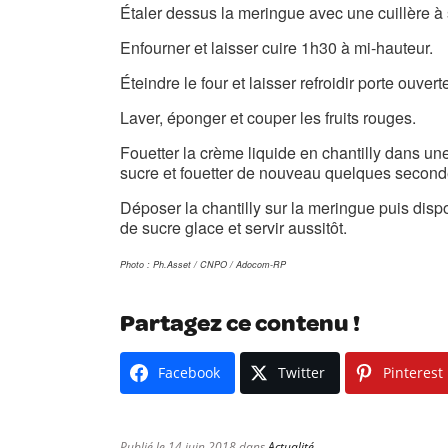
Étaler
dessus la meringue avec une cuillère à
Enfourner et laisser cuire 1h30 à mi-hauteur.
Éteindre
le four et laisser refroidir porte ouvert
Laver, éponger et couper les fruits rouges.
Fouetter la crème liquide en chantilly dans une 
sucre et fouetter de nouveau quelques second
Déposer la chantilly sur la meringue puis dispo
de sucre glace et servir aussitôt.
Photo : Ph.Asset / CNPO / Adocom-RP
Partagez ce contenu !
Facebook
Twitter
Pinterest
Publié le 14 juin 2018 dans
Actualité