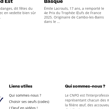
nd Est
Basque
ndanges, dit fêtes du
Émile Lacrouts, 17 ans, a remporté le
ec en vedette bien sûr
4e Prix du Trophée Œufs de France
…
2025. Originaire de Cambo-les-Bains
dans le ...
Liens utiles
Qui sommes-nous ?
Qui sommes-nous ?
Le CNPO est l’Interprofessi
représentant chacun des m
Choisir ses oeufs (codes)
la filière œuf, des accouveu
L’Oeuf en vidéos !