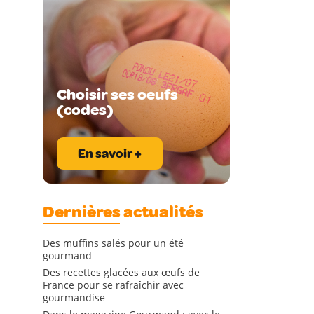
Choisir ses oeufs
(codes)
En savoir +
Dernières actualités
Des muffins salés pour un été
gourmand
Des recettes glacées aux œufs de
France pour se rafraîchir avec
gourmandise