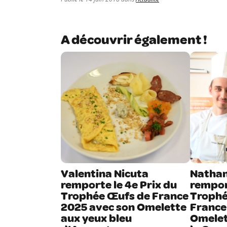
A découvrir également !
Valentina Nicuta
Nathan
remporte le 4e Prix du
remport
Trophée Œufs de France
Trophé
2025 avec son Omelette
France
aux yeux bleu
Omelet