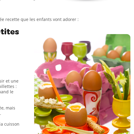
dée recette que les enfants vont adorer :
etites
sir et une
llettes :
uand le
ée, mais
.
 la cuisson