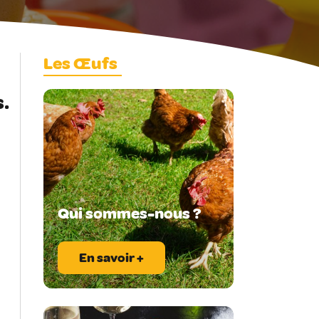
Les Œufs
.
Qui sommes-nous ?
En savoir +