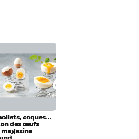
mollets, coques…
sson des œufs
e magazine
and