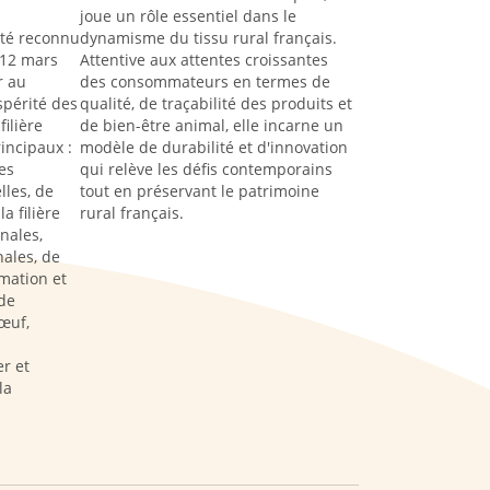
joue un rôle essentiel dans le
été reconnu
dynamisme du tissu rural français.
 12 mars
Attentive aux attentes croissantes
r au
des consommateurs en termes de
spérité des
qualité, de traçabilité des produits et
filière
de bien-être animal, elle incarne un
rincipaux :
modèle de durabilité et d'innovation
es
qui relève les défis contemporains
lles, de
tout en préservant le patrimoine
a filière
rural français.
nales,
ales, de
rmation et
de
œuf,
s
r et
la