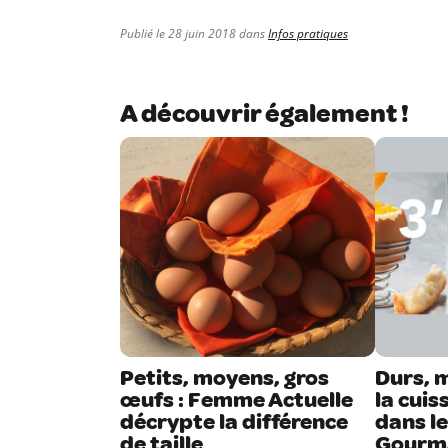
Publié le 28 juin 2018 dans
Infos pratiques
A découvrir également !
Petits, moyens, gros
Durs, 
œufs : Femme Actuelle
la cui
décrypte la différence
dans l
de taille
Gourm