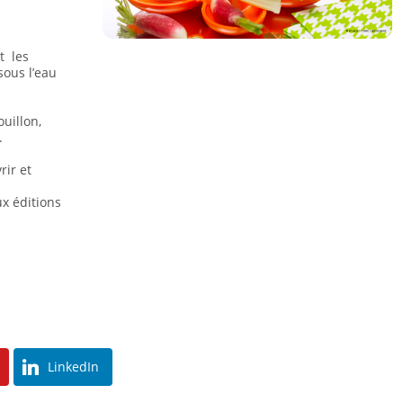
t les
sous l’eau
uillon,
.
rir et
ux éditions
LinkedIn