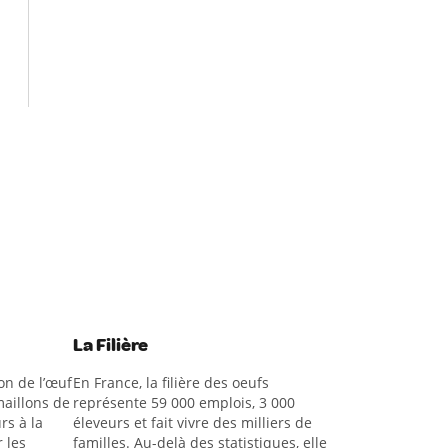
La Filière
on de l’œuf
En France, la filière des oeufs
aillons de
représente 59 000 emplois, 3 000
rs à la
éleveurs et fait vivre des milliers de
 les
familles. Au-delà des statistiques, elle