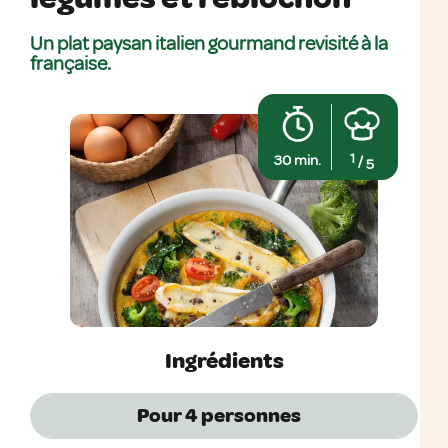
Un plat paysan italien gourmand revisité à la
française.
1
30 min.
/
5
Ingrédients
Pour 4
personnes