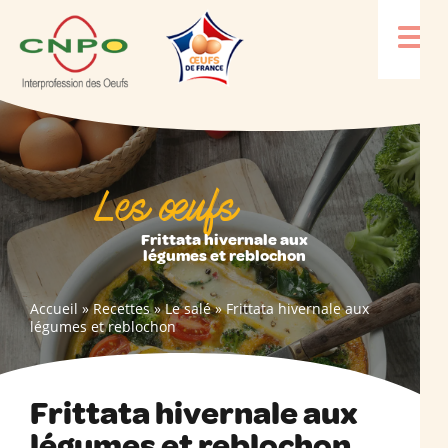
Les œufs
Frittata hivernale aux
légumes et reblochon
Accueil
»
Recettes
»
Le salé
»
Frittata hivernale aux
légumes et reblochon
Frittata hivernale aux
légumes et reblochon