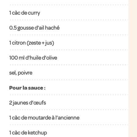
1
càc de curry
0.5
gousse d’ail haché
1
citron (zeste + jus)
100
ml d’huile d’olive
sel, poivre
Pour la sauce :
2
jaunes d’œufs
1
càc de moutarde à l’ancienne
1
càc de ketchup