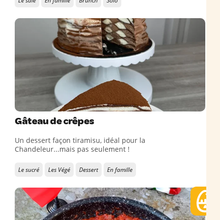
Le salé
En famille
Brunch
Solo
Gâteau de crêpes
Un dessert façon tiramisu, idéal pour la
Chandeleur...mais pas seulement !
Le sucré
Les Végé
Dessert
En famille